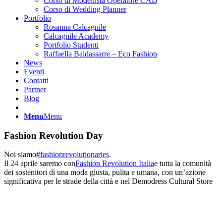
Corso di Modellista Operatore CAD
Corso di Wedding Planner
Portfolio
Rosanna Calcagnile
Calcagnile Academy
Portfolio Studenti
Raffaella Baldassarre – Eco Fashion
News
Eventi
Contatti
Partner
Blog
Menu
Menu
Fashion Revolution Day
Noi siamo
#
fashionrevolutionaries
.
Il 24 aprile saremo con
Fashion Revolution Italia
e tutta la comunità
dei sostenitori di una moda giusta, pulita e umana, con un’azione
significativa per le strade della città e nel Demodress Cultural Store