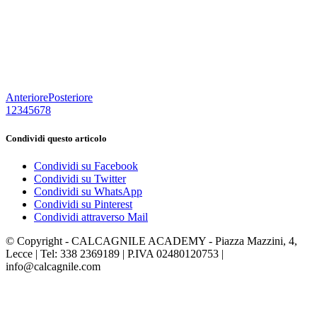
Anteriore
Posteriore
1
2
3
4
5
6
7
8
Condividi questo articolo
Condividi su Facebook
Condividi su Twitter
Condividi su WhatsApp
Condividi su Pinterest
Condividi attraverso Mail
© Copyright -
CALCAGNILE ACADEMY - Piazza Mazzini, 4,
Lecce | Tel: 338 2369189 | P.IVA 02480120753 |
info@calcagnile.com