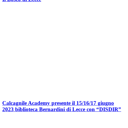
Calcagnile Academy presente il 15/16/17 giugno
2023 biblioteca Bernardini di Lecce con “DISDIR”