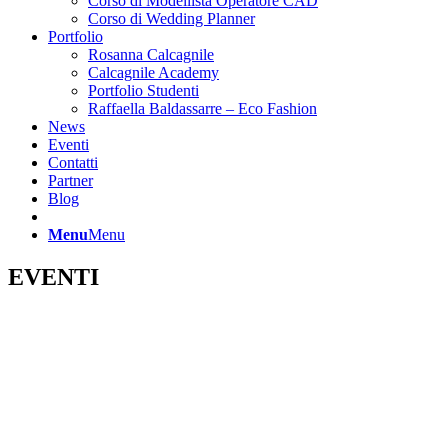
Corso di Modellista Operatore CAD
Corso di Wedding Planner
Portfolio
Rosanna Calcagnile
Calcagnile Academy
Portfolio Studenti
Raffaella Baldassarre – Eco Fashion
News
Eventi
Contatti
Partner
Blog
Menu
Menu
EVENTI