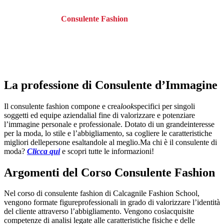
Il corso prepara il
Consulente Fashion
secondo una modalità
d’insegnamento fondata sul coinvolgimento attivo dei partecipanti
nel processo di apprendimento attraverso l’esperienza
dell’autoconoscenza. Nel corso di studio l’allievo acquisisce
competenze teorico-pratiche in un’ottica integrata, fenomenologica
ed esistenziale dei rapporti interpersonali e del senso estetico.
La professione di Consulente d’Immagine
Il consulente fashion compone e crea
look
specifici per singoli
soggetti ed equipe aziendali
al fine di valorizzare e potenziare
l’immagine personale e professionale. Dotato di un grande
interesse
per la moda, lo stile e l’abbigliamento, sa cogliere le caratteristiche
migliori delle
persone esaltandole al meglio.
Ma chi è il consulente di
moda?
Clicca qui
e scopri tutte le informazioni!
Argomenti del Corso Consulente Fashion
Nel corso di consulente fashion di Calcagnile Fashion School,
vengono formate figure
professionali in grado di valorizzare l’identità
del cliente attraverso l’abbigliamento. Vengono così
acquisite
competenze di analisi legate alle caratteristiche fisiche e delle