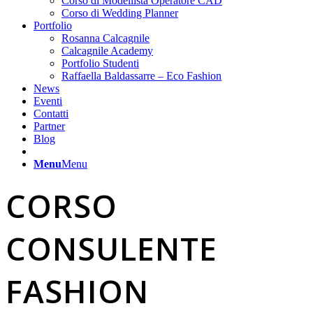
Corso di Modellista Operatore CAD
Corso di Wedding Planner
Portfolio
Rosanna Calcagnile
Calcagnile Academy
Portfolio Studenti
Raffaella Baldassarre – Eco Fashion
News
Eventi
Contatti
Partner
Blog
Menu
Menu
CORSO
CONSULENTE
FASHION