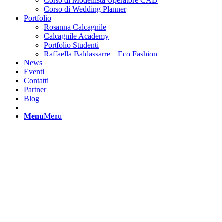
Corso di Modellista Operatore CAD
Corso di Wedding Planner
Portfolio
Rosanna Calcagnile
Calcagnile Academy
Portfolio Studenti
Raffaella Baldassarre – Eco Fashion
News
Eventi
Contatti
Partner
Blog
Menu
Menu
CAPSU