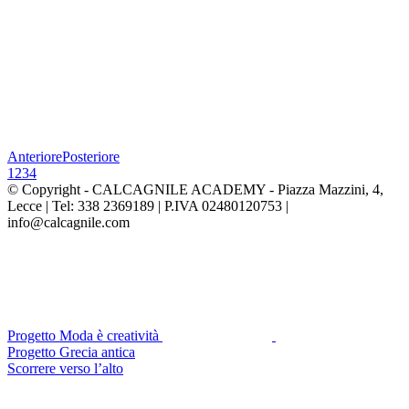
Anteriore
Posteriore
1
2
3
4
© Copyright -
CALCAGNILE ACADEMY - Piazza Mazzini, 4,
Lecce | Tel: 338 2369189 | P.IVA 02480120753 |
info@calcagnile.com
Progetto Moda è creatività
Progetto Grecia antica
Scorrere verso l’alto