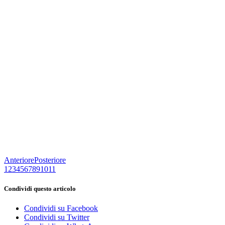
Anteriore
Posteriore
1
2
3
4
5
6
7
8
9
10
11
Condividi questo articolo
Condividi su Facebook
Condividi su Twitter