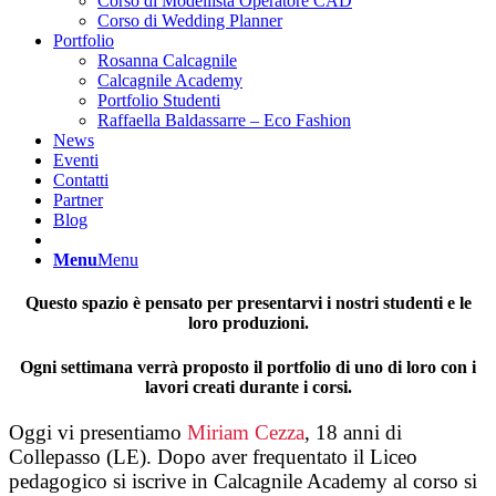
Corso di Modellista Operatore CAD
Corso di Wedding Planner
Portfolio
Rosanna Calcagnile
Calcagnile Academy
Portfolio Studenti
Raffaella Baldassarre – Eco Fashion
News
Eventi
Contatti
Partner
Blog
Menu
Menu
Questo spazio è pensato per presentarvi i nostri studenti e le
loro produzioni.
Ogni settimana verrà proposto il portfolio di uno di loro con i
lavori creati durante i corsi.
Oggi vi presentiamo
Miriam Cezza
, 18 anni di
Collepasso
(LE).
Dopo aver frequentato il Liceo
pedagogico si iscrive in Calcagnile Academy al corso si