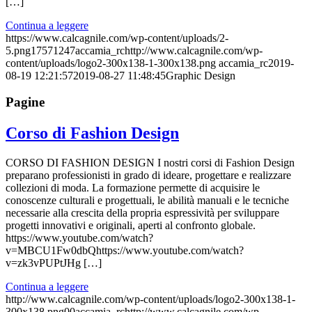
[…]
Continua a leggere
https://www.calcagnile.com/wp-content/uploads/2-
5.png
1757
1247
accamia_rc
http://www.calcagnile.com/wp-
content/uploads/logo2-300x138-1-300x138.png
accamia_rc
2019-
08-19 12:21:57
2019-08-27 11:48:45
Graphic Design
Pagine
Corso di Fashion Design
CORSO DI FASHION DESIGN I nostri corsi di Fashion Design
preparano professionisti in grado di ideare, progettare e realizzare
collezioni di moda. La formazione permette di acquisire le
conoscenze culturali e progettuali, le abilità manuali e le tecniche
necessarie alla crescita della propria espressività per sviluppare
progetti innovativi e originali, aperti al confronto globale.
https://www.youtube.com/watch?
v=MBCU1Fw0dbQhttps://www.youtube.com/watch?
v=zk3vPUPtJHg […]
Continua a leggere
http://www.calcagnile.com/wp-content/uploads/logo2-300x138-1-
300x138.png
0
0
accamia_rc
http://www.calcagnile.com/wp-