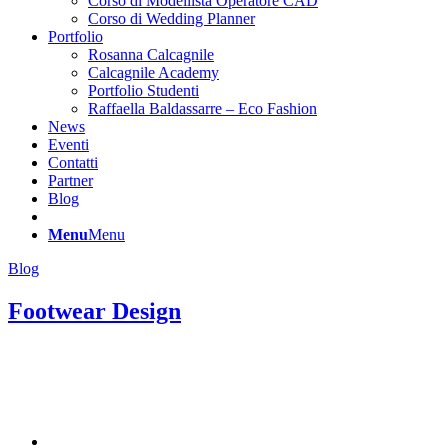
Corso di Modellista Operatore CAD
Corso di Wedding Planner
Portfolio
Rosanna Calcagnile
Calcagnile Academy
Portfolio Studenti
Raffaella Baldassarre – Eco Fashion
News
Eventi
Contatti
Partner
Blog
Menu
Menu
Blog
Footwear Design
Il modellista di calzature è la figura professionale che si occupa di
interpretare lo schizzo dello stilista e realizzare la progettazione
tecnica della calzatura, utilizzando tecniche manuali o avvalendosi di
software di disegno tecnico.
Realizza il disegno della calzatura campione a partire dallo