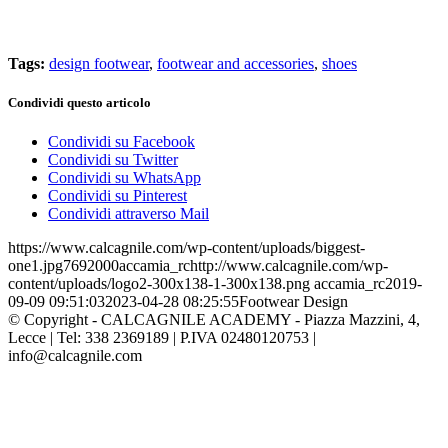
Tags:
design footwear
,
footwear and accessories
,
shoes
Condividi questo articolo
Condividi su Facebook
Condividi su Twitter
Condividi su WhatsApp
Condividi su Pinterest
Condividi attraverso Mail
https://www.calcagnile.com/wp-content/uploads/biggest-
one1.jpg
769
2000
accamia_rc
http://www.calcagnile.com/wp-
content/uploads/logo2-300x138-1-300x138.png
accamia_rc
2019-
09-09 09:51:03
2023-04-28 08:25:55
Footwear Design
© Copyright -
CALCAGNILE ACADEMY - Piazza Mazzini, 4,
Lecce | Tel: 338 2369189 | P.IVA 02480120753 |
info@calcagnile.com